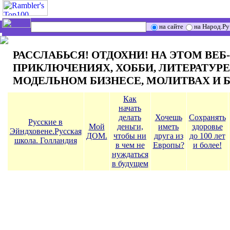
на сайте
на Народ.Ру
РАССЛАБЬСЯ! ОТДОХНИ! НА ЭТОМ ВЕБ
ПРИКЛЮЧЕНИЯХ, ХОББИ, ЛИТЕРАТУРЕ,
МОДЕЛЬНОМ БИЗНЕСЕ, МОЛИТВАХ И 
Как
начать
делать
Хочешь
Сохранять
Русские в
Мой
деньги,
иметь
здоровье
Эйндховене.Русская
ДОМ.
чтобы ни
друга из
до 100 лет
школа. Голландия
в чем не
Европы?
и более!
нуждаться
в будущем